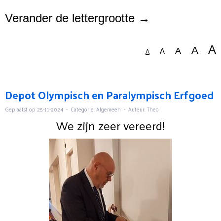
Verander de lettergrootte →
A
A
A
A
A
Depot Olympisch en Paralympisch Erfgoed
Geplaatst op 25-11-2024 - Categorie: Algemeen - Auteur: Theo
We zijn zeer vereerd!